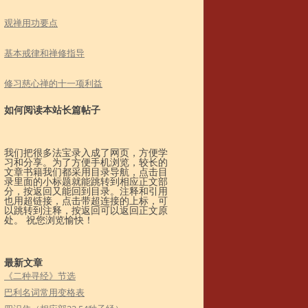
观禅用功要点
基本戒律和禅修指导
修习慈心禅的十一项利益
如何阅读本站长篇帖子
我们把很多法宝录入成了网页，方便学
习和分享。为了方便手机浏览，较长的
文章书籍我们都采用目录导航，点击目
录里面的小标题就能跳转到相应正文部
分，按返回又能回到目录。注释和引用
也用超链接，点击带超连接的上标，可
以跳转到注释，按返回可以返回正文原
处。 祝您浏览愉快！
最新文章
《二种寻经》节选
巴利名词常用变格表