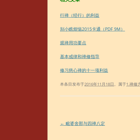
行禅（经行）的利益
别小瞧烦恼2015卡通（PDF 9M）
观禅用功要点
基本戒律和禅修指导
修习慈心禅的十一项利益
本条目发布于
2016年11月18日
。属于
1.禅修
文
←
毗婆舍那与四禅八定
章