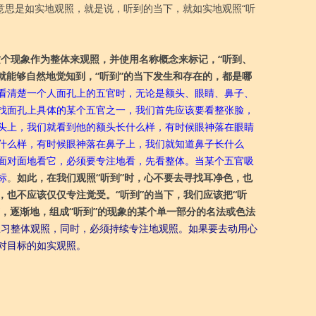
o的意思是如实地观照，就是说，听到的当下，就如实地观照“听
”这个现象作为整体来观照，并使用名称概念来标记，“听到、
I就能够自然地觉知到，“听到”的当下发生和存在的，都是哪
看清楚一个人面孔上的五官时，无论是额头、眼睛、鼻子、
找面孔上具体的某个五官之一，我们首先应该要看整张脸，
头上，我们就看到他的额头长什么样，有时候眼神落在眼睛
什么样，有时候眼神落在鼻子上，我们就知道鼻子长什么
面对面地看它，必须要专注地看，先看整体。当某个五官吸
标
。
如此，在我们观照“听到”时，心不要去寻找耳净色，也
也不应该仅仅专注觉受。“听到”的当下，我们应该把“听
”，逐渐地，组成“听到”的现象的某个单一部分的名法或色法
地练习整体观照，同时，必须持续专注地观照。如果要去动用心
对目标的如实观照。