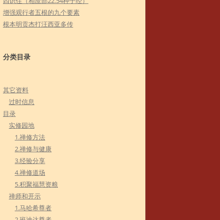
四识住（相应部22.54种子经）
增强观行者五根的九个要素
根本明贡杰打汪西亚多传
分类目录
其它资料
过时信息
目录
实修园地
1.禅修方法
2.禅修与健康
3.经验分享
4.禅修道场
5.积聚福慧资粮
禅师和开示
1.马哈希尊者
2.班迪达尊者