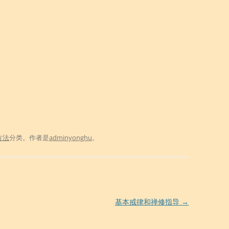
方法
分类。
作者是
adminyonghu
。
基本戒律和禅修指导
→