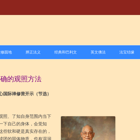
跳
至
实修园地
辨正法义
经典和巴利文
英文佛法
法宝结缘
正
文
尊者
1.禅修方法
1.戒学
1.经、律学习与研究
正确的观照方法
尊者
2.禅修与健康
2.定学
2.阿毗达摩和藏外文献学习
尊者
过时信息
3.慧学
3.巴利语学习与研究
中心国际禅修营开示（节选）
禅师
3.经验分享
观照、了知自身范围内当下
禅师
4.禅修道场
一下自己的身体，会觉知
这些软和硬是真实存在的，
成团的固体物质，也有湿润