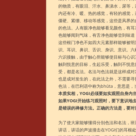
的物质，有眼泪、汗水、鼻涕水，尿等，
内还有冷、暖、热的感觉，有轻的感觉，
僵硬、紧绷、移动等感觉，这些是风界的
的色法。人有眼净色能够看见颜色，有耳
色能够闻到气味，有舌净色能够尝到味道
这些根门净色不如四大元素那样能够被明
识、耳识、鼻识、舌识、身识、意识。六
六识接触，由于触心所能够使目标与心识
触到悦意的目标，生起乐受，触到不悦意
受，都是名法。名法与色法就是这样成对
也是成对发生的，在此法之外，不需要寻
色法，在巴利语中称为bhūta，意思是
本质实相，YOGI必须要如实观照自身
如果YOGI开始练习观照时，要下意识
是错误的禅修方法。正确的方法是，要对
为了使大家能够懂得分别色法和名法，班
讲话，讲话的声波撞击在YOGI们的耳根