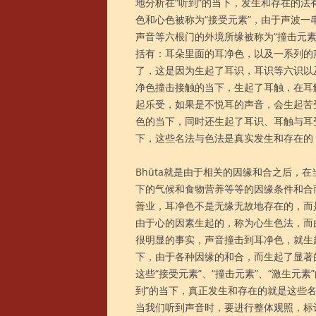
地分析在“听到”的当下，发生和存在的
色和心色被称为“接受元素”，由于声波
声音等六根门的外境所缘被称为“撞击元
括有：耳朵里面的耳净色，以及一系列的
了，这是因为生起了耳识，耳识等六识以
净色撞击接触的当下，生起了耳触，在耳
起乐受，如果是不悦耳的声音，会生起苦
色的当下，同时还生起了耳识、耳触与耳
下，这些名法与色法是真实发生和存在的，
Bhūta就是由于相关的因缘和合之后，
下的气候和食物营养等等的因缘条件和合
善业，耳净色不是无缘无故地存在的，而
由于心的因素生起的，称为心生色法，而
很明显的事实，声音撞击到耳净色，就生
下，由于各种因缘的和合，而生起了显著的
这些“接受元素”、“撞击元素”、“激生元
到”的当下，真正发生和存在的就是这些名
当我们听到声音时，要进行整体观照，标记