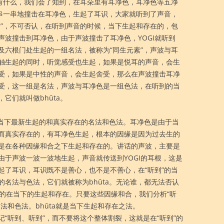
法有什么，我们会了知到，在耳朵里有耳净色，耳净色等五净
一串一串地撞击在耳净色，生起了耳识，大家就听到了声音，
素”，不可否认，在听到声音的时候，当下生起和存在的，包
声波撞击到耳净色，由于声波撞击了耳净色，YOGI就听到
及六根门处生起的一组名法，被称为“同生元素”，声波与耳
触生起的同时，听觉感受也生起，如果是悦耳的声音，会生
受，如果是中性的声音，会生起舍受，那么在声波撞击耳净
受，这一组是名法，声波与耳净色是一组色法，在听到的当
它们就叫做bhūta。
在当下最新生起的和真实存在的名法和色法。耳净色是由于当
而真实存在的，有耳净色生起，根本的因缘是因为过去生的
是在各种因缘和合之下生起和存在的。讲话的声波，主要是
由于声波一波一波地生起，声音就传送到YOGI的耳根，这是
起了耳识，耳识既不是善心，也不是不善心，在“听到”的当
名法与色法，它们就被称为bhūta。无论谁，都无法否认
素”的在当下的生起和存在。只要这些因缘和合，我们分析“听
法和色法。bhūta就是当下生起和存在之法。
“听到、听到”，而不要将这个整体割裂，这就是在“听到”的