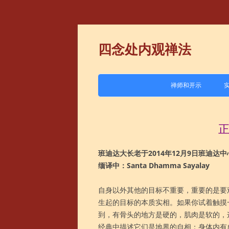
四念处内观禅法
禅师和开示
1.马哈希
2.班迪达
3.恰宓
班迪达大长老于2014年12月9日班迪达
缅译中：Santa Dhamma Sayalay
4.喜戒
自身以外其他的目标不重要，重要的是要
5.其他
生起的目标的本质实相。如果你试着触摸
到，有骨头的地方是硬的，肌肉是软的，
经典中描述它们是地界的自相；身体内有