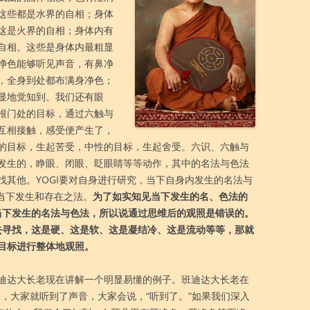
这些都是水界的自相；身体
这是火界的自相；身体内有
自相。这些是身体内最粗显
净色能够听见声音，有鼻净
，全身到处都布满身净色；
显地觉知到。我们还有眼
根门处的目标，通过六触与
互相接触，感受便产生了，
的目标，生起苦受，中性的目标，生起舍受。六识、六触与
发生的，睁眼、闭眼、眨眼睛等等动作，其中的名法与色法
找其他。YOGI要对自身进行研究，当下自身内发生的名法与
，当下发生和存在之法。
为了如实知见当下发生的名、色法的
内当下发生的名法与色法，所以说通过思维后的观照是错误的。
地去寻找，这是硬、这是软、这是凝结冷、这是流动等等，那就
目标进行整体地观照。
迪达大长老现在讲解一个明显易懂的例子。班迪达大长老在
处，大家就听到了声音，大家会说，“听到了。”如果我们深入