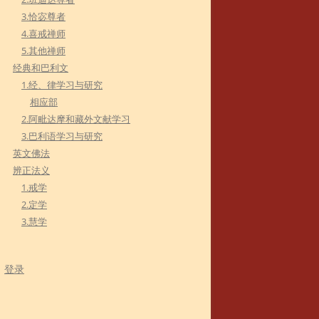
3.恰宓尊者
4.喜戒禅师
5.其他禅师
经典和巴利文
1.经、律学习与研究
相应部
2.阿毗达摩和藏外文献学习
3.巴利语学习与研究
英文佛法
辨正法义
1.戒学
2.定学
3.慧学
登录