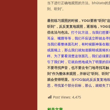
当下进行正确地观照的方法。bhūtat
到、听到”。
最初练习观照的时候，YOGI要将“听到
听到”，反反复复地观照，逐渐地，YOG
些名法与色法。
打个比方说，当我们想要
耳朵、嘴唇等等，我们不应该立即就去寻
当我们看整体面孔时，有时候眼神落在额
或面颊上，那么我们就知道眼睛或面颊长
样。为了要看清楚这张面孔，我们必须要
引了我们时，它就自然地成为了明显的目
不要寻找声音，也不要去专门地寻找耳触，
到”作为整体来观照，并标记“听到、听到
就会变得明显。
当YOGI如此反反复复
思，寻找某个部分目标，那么，就错失了
Post Views:
4,475
相关文章