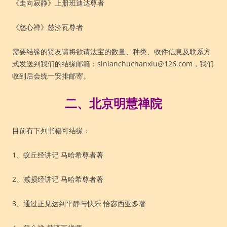
《走向寂静》上册班迪达尊者
《慈心禅》慈济瓦尊者
需要结缘的贤友请将欲请法宝的数量、种类、收件信息及联系方
式发送到我们的结缘邮箱：sinianchuchanxiu@126.com，我们
收到后会统一安排邮寄。
二、北京明慧禅院
目前有下列书籍可结缘：
1、蚁丘经讲记 马哈希尊者著
2、减损经讲记 马哈希尊者著
3、通过正见达到平静与快乐 恰宓西亚多著