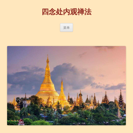
四念处内观禅法
跳
菜单
至
正
文