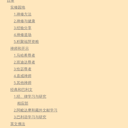
目录
实修园地
1.禅修方法
2.禅修与健康
3.经验分享
4.禅修道场
5.积聚福慧资粮
禅师和开示
1.马哈希尊者
2.班迪达尊者
3.恰宓尊者
4.喜戒禅师
5.其他禅师
经典和巴利文
1.经、律学习与研究
相应部
2.阿毗达摩和藏外文献学习
3.巴利语学习与研究
英文佛法