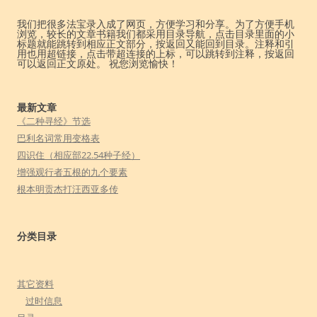
我们把很多法宝录入成了网页，方便学习和分享。为了方便手机
浏览，较长的文章书籍我们都采用目录导航，点击目录里面的小
标题就能跳转到相应正文部分，按返回又能回到目录。注释和引
用也用超链接，点击带超连接的上标，可以跳转到注释，按返回
可以返回正文原处。 祝您浏览愉快！
最新文章
《二种寻经》节选
巴利名词常用变格表
四识住（相应部22.54种子经）
增强观行者五根的九个要素
根本明贡杰打汪西亚多传
分类目录
其它资料
过时信息