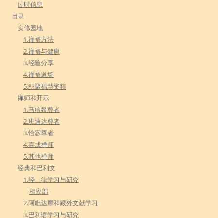
过时信息
目录
实修园地
1.禅修方法
2.禅修与健康
3.经验分享
4.禅修道场
5.积聚福慧资粮
禅师和开示
1.马哈希尊者
2.班迪达尊者
3.恰宓尊者
4.喜戒禅师
5.其他禅师
经典和巴利文
1.经、律学习与研究
相应部
2.阿毗达摩和藏外文献学习
3.巴利语学习与研究