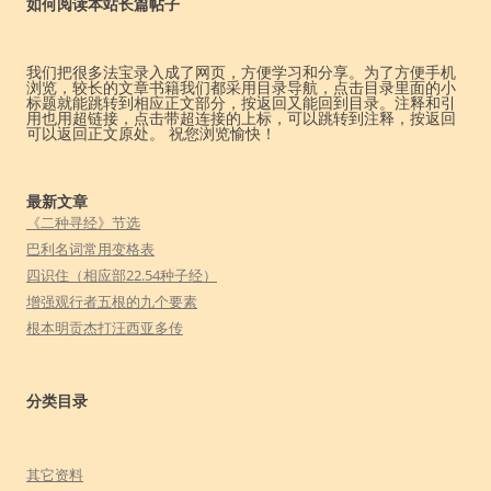
如何阅读本站长篇帖子
我们把很多法宝录入成了网页，方便学习和分享。为了方便手机
浏览，较长的文章书籍我们都采用目录导航，点击目录里面的小
标题就能跳转到相应正文部分，按返回又能回到目录。注释和引
用也用超链接，点击带超连接的上标，可以跳转到注释，按返回
可以返回正文原处。 祝您浏览愉快！
最新文章
《二种寻经》节选
巴利名词常用变格表
四识住（相应部22.54种子经）
增强观行者五根的九个要素
根本明贡杰打汪西亚多传
分类目录
其它资料