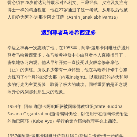
誉必须在28岁前达到并展示对巴利文、三藏经典、义注及复注有
博士一样的精通程度，他在27岁通过了这一考试。从那以后他被
人们称为阿辛·迦那卡阿比旺萨（Ashin Janak abhivamsa）
遇到尊者马哈希西亚多
幸运之神再一次惠顾了他，在1953年，阿辛·迦那卡阿毗旺萨遇到
尊者马哈希西亚多，在马哈希禅修中心由尊者本人直接指导下，
密集地练习内观。他从早年开始一直接受以安般念修奢摩他
（止）的训练。所以多少带有一点怀疑，他在马哈希禅修中心努
力练习了4个月的毗婆舍那（内观insight)。以观腹部的起伏和脚
步的行走为主要所缘，取得了极大的成功。同样重要的是正念观
照身心内刹那刹那生灭的现象。
1954年, 阿辛·迦那卡阿毗旺萨被国家佛教组织(State Buddha
Sasana Organization)邀请编辑佛经，以便用于在缅甸仰光附近
的伽巴阿耶（Kaba Aye）举行的第六届佛教理事会上诵读。
1957年阿辛·迦那卡阿毗旺萨前往锡兰(斯里兰卡)做进一步的学