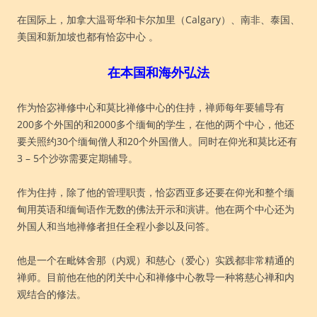
在国际上，加拿大温哥华和卡尔加里（
Calgary）、南非、泰国、
美国和新加坡也都有恰宓中心 。
在本国和海外弘法
作为恰宓禅修中心和莫比禅修中心的住持，禅师每年要辅导有
200多个外国的和2000多个缅甸的学生，在他的两个中心，他还
要关照约30个缅甸僧人和20个外国僧人。同时在仰光和莫比还有
3 – 5个沙弥需要定期辅导。
作为住持，除了他的管理职责，恰宓西亚多还要在仰光和整个缅
甸用英语和缅甸语作无数的佛法开示和演讲。他在两个中心还为
外国人和当地禅修者担任全程小参以及问答。
他是一个在毗钵舍那（内观）和慈心（爱心）实践都非常精通的
禅师。目前他在他的闭关中心和禅修中心教导一种将慈心禅和内
观结合的修法。