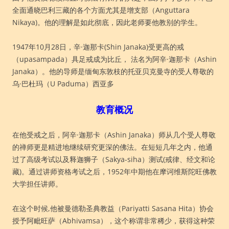
全面通晓巴利三藏的各个方面尤其是增支部（Anguttara
Nikaya)。他的理解是如此彻底，因此老师要他教别的学生。
1947年10月28日，辛·迦那卡(Shin Janaka)受更高的戒
（upasampada）具足戒成为比丘， 法名为阿辛·迦那卡（Ashin
Janaka）。他的导师是缅甸东敦枝的托亚贝克曼寺的受人尊敬的
乌·巴杜玛（U Paduma）西亚多
教育概况
在他受戒之后，阿辛·迦那卡（Ashin Janaka）师从几个受人尊敬
的禅师更是精进地继续研究更深的佛法。在短短几年之内，他通
过了高级考试以及释迦狮子（
Sakya-siha）测试(戒律、经文和论
藏)。通过讲师资格考试之后，1952年中期他在摩诃维斯陀旺佛教
大学担任讲师。
在这个时候,他被曼德勒圣典教益（Pariyatti Sasana Hita）协会
授予阿毗旺萨（Abhivamsa），这个称谓非常稀少，获得这种荣