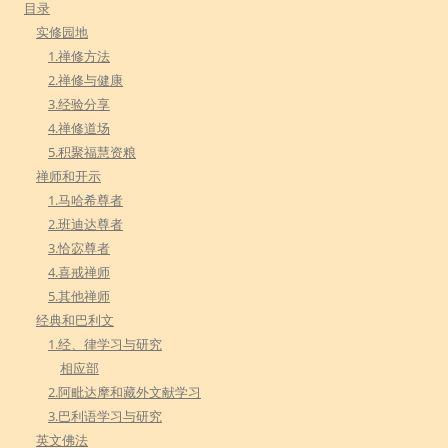
目录
实修园地
1.禅修方法
2.禅修与健康
3.经验分享
4.禅修道场
5.积聚福慧资粮
禅师和开示
1.马哈希尊者
2.班迪达尊者
3.恰宓尊者
4.喜戒禅师
5.其他禅师
经典和巴利文
1.经、律学习与研究
相应部
2.阿毗达摩和藏外文献学习
3.巴利语学习与研究
英文佛法