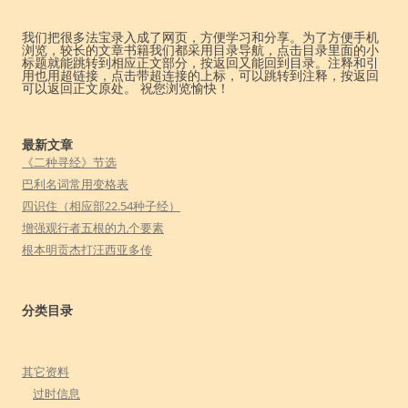
我们把很多法宝录入成了网页，方便学习和分享。为了方便手机
浏览，较长的文章书籍我们都采用目录导航，点击目录里面的小
标题就能跳转到相应正文部分，按返回又能回到目录。注释和引
用也用超链接，点击带超连接的上标，可以跳转到注释，按返回
可以返回正文原处。 祝您浏览愉快！
最新文章
《二种寻经》节选
巴利名词常用变格表
四识住（相应部22.54种子经）
增强观行者五根的九个要素
根本明贡杰打汪西亚多传
分类目录
其它资料
过时信息