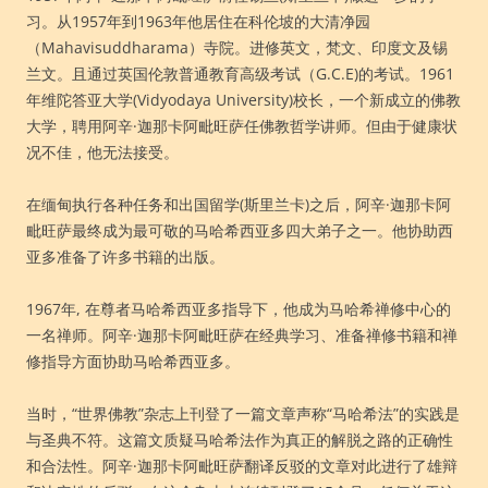
习。从1957年到1963年他居住在科伦坡的大清净园
（Mahavisuddharama）寺院。进修英文，梵文、印度文及锡
兰文。且通过英国伦敦普通教育高级考试（G.C.E)的考试。1961
年维陀答亚大学(Vidyodaya University)校长，一个新成立的佛教
大学，聘用阿辛·迦那卡阿毗旺萨任佛教哲学讲师。但由于健康状
况不佳，他无法接受。
在缅甸执行各种任务和出国留学(斯里兰卡)之后，阿辛·迦那卡阿
毗旺萨最终成为最可敬的马哈希西亚多四大弟子之一。他协助西
亚多准备了许多书籍的出版。
1967年, 在尊者马哈希西亚多指导下，他成为马哈希禅修中心的
一名禅师。阿辛·迦那卡阿毗旺萨在经典学习、准备禅修书籍和禅
修指导方面协助马哈希西亚多。
当时，“世界佛教”杂志上刊登了一篇文章声称“马哈希法”的实践是
与圣典不符。这篇文质疑马哈希法作为真正的解脱之路的正确性
和合法性。阿辛·迦那卡阿毗旺萨翻译反驳的文章对此进行了雄辩