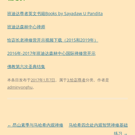
班迪达尊者英文书籍Books by Sayadaw U Pandita
班迪达森林中心禅师
恰宓长老禅修营开示视频下载（2015和2019年）
2016年-2017年班迪达森林中心国际禅修营开示
佛教第六次圣典结集
本条目发布于
2017年1月7日
。属于
3.恰宓尊者
分类。
作者是
adminyonghu
。
文
←
昂山素季与马哈希内观禅修
马哈希四念处内观智慧禅修基础
章
练习
→