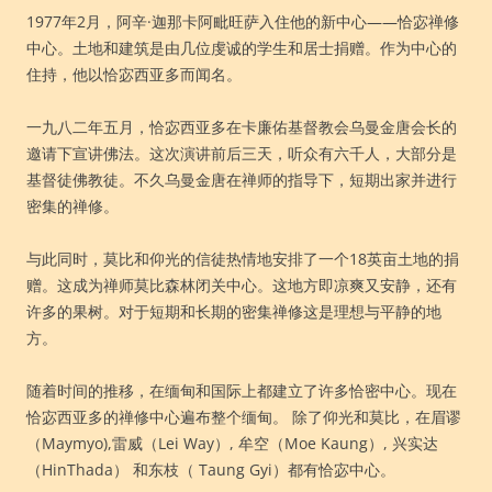
1977年2月，阿辛·迦那卡阿毗旺萨入住他的新中心——恰宓禅修
中心。土地和建筑是由几位虔诚的学生和居士捐赠。作为中心的
住持，他以恰宓西亚多而闻名。
一九八二年五月，恰宓西亚多在卡廉佑基督教会乌曼金唐会长的
邀请下宣讲佛法。这次演讲前后三天，听众有六千人，大部分是
基督徒佛教徒。不久乌曼金唐在禅师的指导下，短期出家并进行
密集的禅修。
与此同时，莫比和仰光的信徒热情地安排了一个18英亩土地的捐
赠。这成为禅师莫比森林闭关中心。这地方即凉爽又安静，还有
许多的果树。对于短期和长期的密集禅修这是理想与平静的地
方。
随着时间的推移，在缅甸和国际上都建立了许多恰密中心。现在
恰宓西亚多的禅修中心遍布整个缅甸。 除了仰光和莫比，在眉谬
（Maymyo),雷威（Lei Way）, 牟空（Moe Kaung）, 兴实达
（HinThada） 和东枝（ Taung Gyi）都有恰宓中心。