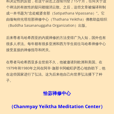
和决定性的反驳，在这个杂志上连续刊登了15个月，任何关于这
个禅法的有效性的疑问都烟消云散。之后，这些文章被编译和制
成一本书题为“念处毗婆舍那（Satipathana Vipassana）”。它
由缅甸仰光塔坦那禅修中心（Thathana Yeiktha）佛教助益组织
（Buddha Sasananuggaha Organization）出版。
后来尊者马哈希西亚的内观禅修的方法变得广为人知，国外也有
很多人求法。每年都有很多亚洲和西方学生前往马哈希禅修中心
接受直接的禅修指导和闭关。
在尊者马哈希西亚多去世前不久，他被邀请到欧洲和美国。在
1979年和1980年之间在阿辛·迦那卡阿毗旺萨悉心地协助下，他
在这些国家进行了弘法。这为后来他自己向世界弘法播下了种
子。
恰宓禅修中心
（Chanmyay Yeiktha Meditation Center）