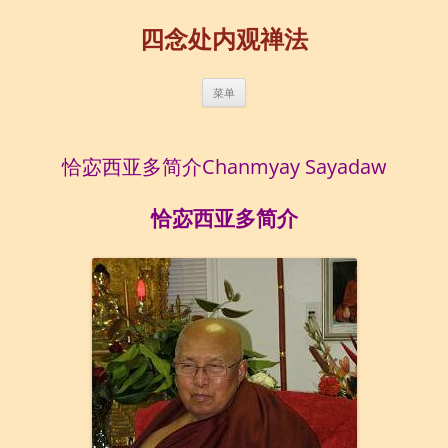
四念处内观禅法
跳
菜单
至
正
文
恰宓西亚多简介Chanmyay Sayadaw
恰宓西亚多简介