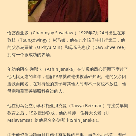
恰宓西亚多（Chanmyay Sayadaw ）1928年7月24日出生在东
敦枝（Taungdwingyi）彬马镇，他在九个孩子中排行第三，他
的父亲乌票敏（U Phyu Min）和母亲兜恵仪（Daw Shwe Yee）
拥有一个很成功的农场。
年幼的阿辛·迦那卡（Ashin Janaka）在父母的悉心照顾下度过了
他无忧无虑的童年，他们很早就教他佛教基础知识。他的父亲因
虔诚而闻名，在对待他的孩子与其他人时即不严厉也不放任，他
母亲和蔼而善能照料身边的人。
他在彬马公立小学和托亚贝克曼（Tawya Beikman）寺接受早期
教育之后，15岁授沙弥戒，他的导师，住持大长老（U
Malavamsa）给他起名辛·迦那卡(Shin Janaka )。
由于他资质聪颖而且对佛法有浓厚的兴趣，虽为小小沙弥，即已