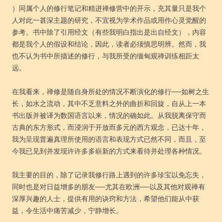
）同属个人的修行笔记和精进禅修营中的开示，充其量只是我个
人对此一甚深主题的研究，不宜视为学术作品或用作心灵觉醒的
参考。书中除了引用经文（有些我明白指出是出自经文），内容
都是我个人的假设和结论，因此，读者必须慎思明辨。然而，我
也不认为书中所描述的修行，与我所受的缅甸观禅训练相距太
远。
在我看来，禅修是随自身所处的情况不断演化的修行──如树之生
长，如水之流动，其中不乏意料之外的曲折和回旋，自从上一本
书出版并被译为数国语言以来，情况的确如此。从我脱离保守而
古典的东方形式，而浸润于开放而多元的西方观念，已达十年，
我为呈现普遍真理所使用的语言和表现方式已然不同，而且，至
今我已见到并发现许许多多崭新的方式来看待并处理各种情况。
我主要的目的，除了记录我修行路上遇到的许多珍宝以免忘失，
同时也是对日益增多的朋友──尤其在欧洲──以及其他对观禅有
深厚兴趣的人士，提供有用的诀窍和方法，希望他们能从中获
益，令生活中痛苦减少，宁静增长。