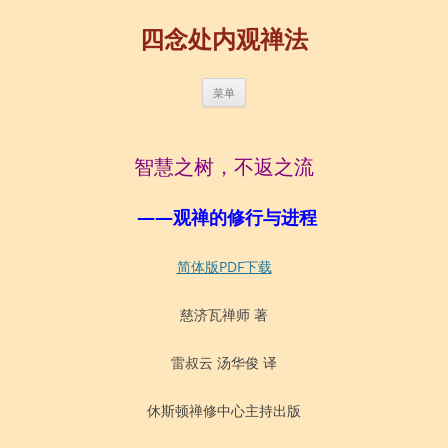
四念处内观禅法
跳
菜单
至
正
文
智慧之树，不返之流
——观禅的修行与进程
简体版PDF下载
慈济瓦禅师 著
雷叔云 汤华俊 译
休斯顿禅修中心主持出版