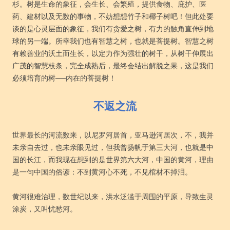
杉。树是生命的象征，会生长、会繁殖，提供食物、庇护、医
药、建材以及无数的事物，不妨想想竹子和椰子树吧！但此处要
谈的是心灵层面的象征，我们有贪爱之树，有力的触角直伸到地
球的另一端。所幸我们也有智慧之树，也就是菩提树。智慧之树
有赖善业的沃土而生长，以定力作为强壮的树干，从树干伸展出
广茂的智慧枝条，完全成熟后，最终会结出解脱之果，这是我们
必须培育的树──内在的菩提树！
不返之流
世界最长的河流数来，以尼罗河居首，亚马逊河居次，不，我并
未亲自去过，也未亲眼见过，但我曾扬帆于第三大河，也就是中
国的长江，而我现在想到的是世界第六大河，中国的黄河，理由
是一句中国的俗谚：不到黄河心不死，不见棺材不掉泪。
黄河很难治理，数世纪以来，洪水泛滥于周围的平原，导致生灵
涂炭，又叫忧愁河。