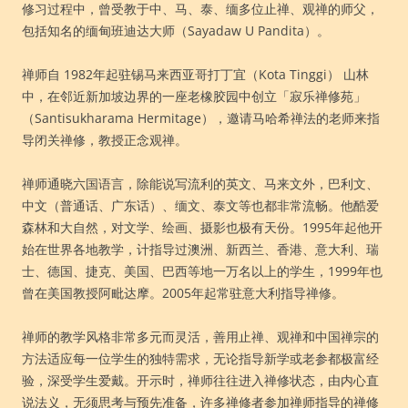
修习过程中，曾受教于中、马、泰、缅多位止禅、观禅的师父，
包括知名的缅甸班迪达大师（Sayadaw U Pandita）。
禅师自 1982年起驻锡马来西亚哥打丁宜（Kota Tinggi） 山林
中，在邻近新加坡边界的一座老橡胶园中创立「寂乐禅修苑」
（Santisukharama Hermitage），邀请马哈希禅法的老师来指
导闭关禅修，教授正念观禅。
禅师通晓六国语言，除能说写流利的英文、马来文外，巴利文、
中文（普通话、广东话）、缅文、泰文等也都非常流畅。他酷爱
森林和大自然，对文学、绘画、摄影也极有天份。1995年起他开
始在世界各地教学，计指导过澳洲、新西兰、香港、意大利、瑞
士、德国、捷克、美国、巴西等地一万名以上的学生，1999年也
曾在美国教授阿毗达摩。2005年起常驻意大利指导禅修。
禅师的教学风格非常多元而灵活，善用止禅、观禅和中国禅宗的
方法适应每一位学生的独特需求，无论指导新学或老参都极富经
验，深受学生爱戴。开示时，禅师往往进入禅修状态，由内心直
说法义，无须思考与预先准备，许多禅修者参加禅师指导的禅修