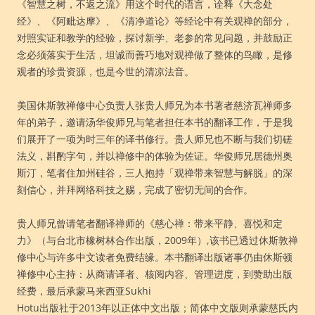
《智慧之树，不返之流》用这个时代的语言，诠释《大念处
经》、《阿毗达摩》、《清净道论》等经论中有关观禅的部分，
对照实证和教学的经验，探讨新学、老参的常见问题，并鼓励正
念必须落实于生活，坦诚而善巧地对观禅做了整体的鸟瞰，是修
观者的珍贵资源，也是今世的清凉法音。
美国休斯敦禅修中心负责人张贵人师兄为本书著者慈济瓦禅师多
年的弟子，邀请汤华俊师兄与笔者担任本书的翻译工作，于是我
们展开了一项为时三年的译书修行。贵人师兄也不断与我们切磋
法义，斟酌字句，并以禅修中的体验为佐证。华俊师兄居德州奥
斯汀，笔者住加州硅谷，三人抱持「观禅带来智慧与解脱」的深
刻信心，并拜网络科技之赐，完成了密切无间的合作。
贵人师兄曾请笔者翻译禅师的《慈心禅：带来平静、喜悦和定
力》（与台北市橡树林合作出版，2009年）,该书已透过休斯敦禅
修中心与许多中文读者免费结缘。本书翻译出版诸事仍由休斯顿
禅修中心主持：从商请译者、核阅内容、管理进度，到赞助出版
经费，最后承蒙马来西亚Sukhi
Hotu出版社于2013年以正体中文出版；简体中文版则承蒙慈氏内