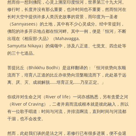
然而你一想到佛陀，心灵上溯至印度恒河，世界第三十九大河。
修行时，长度并没有那么重要，也许时间也不重要，然而恒河在
长时大空中提供许多人类历史故事的背景，而印度为一圣者
（Sannyasees）的土地，其中有不少心灵成分。经中常提到，
佛陀的许多开示地点都在恒河畔。其中一例，便是「恒河」不断
出现在《相应部‧大品》（Mahavagga,
Samyutta Nikaya）的偈颂中，涉及八正道、七觉支、四念处等
的三十七道品。
菩提比丘（Bhikkhu Bodhi）是这样翻译的：「恒河依势向东顺
流而下，培育八正道的比丘亦依势向涅槃顺流而下，此处基于远
离、厌、灭、成就解脱……培育正见……乃至正定。」
你或许对生命之河（River of life）一词亦感熟悉，另有贪爱之河
（River of Craving），二者并肩而流或根本就是彼此融入，所以
有一位歌手唱道：时间与河流，并排流啊流，直到时间与河流都
干涸，也不会改变。
然而，此处我们谈的是法之河，若修行已有很多进展，便不会退