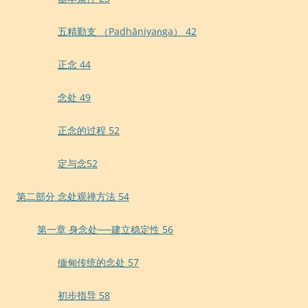
五精勤支 （Padhāniyaṅga） 42
正念 44
念处 49
正念的过程 52
定与念52
第二部分 念处观禅方法 54
第一章 身念处──建立稳定性 56
缅甸传统的念处 57
初步指导 58