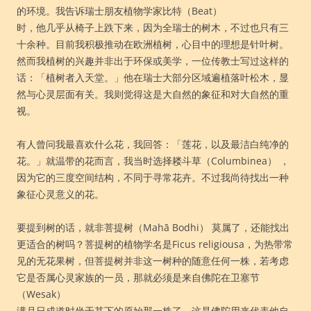
的环境。我告诉瑞士朋友植物学家比特（Beat）
时，他几乎从椅子上跌下来，因为全瑞士的树木，不过也只有三
十余种。目前我积极推动在欧洲植树，心目中的理想是针叶树。
然而我植树的兴趣并非出于环保或美学，一位传教士写过这样的
话：「植树者入天堂。」他在瑞士大部分区域遍植落叶松木，显
然与心灵层面有关。我则觉得这是大自然的象征和对大自然的重
视。
有人曾问我最喜欢什么花，我回答：「莲花，以及最洁白纯净的
花。」就温带的花而言，我当时选择耧斗草（Columbinea） ，
因为它的三度空间结构，不同于寻常花卉。不过我尚待找出一种
象征心灵意义的花。
要提到树的话，就非菩提树（Mahā Bodhi） 莫属了，还能找出
更适合的树吗？菩提树的植物学名是Ficus religiousa，为热带常
见的无花果树，但菩提树并非这一树种的随意任何一株，若考虑
它是否属心灵家族的一员，那就必须是来自佛陀在卫塞节
（Wesak）
满月日成道时坐于其下的原始那一株了，这是佛陀用来代表他自