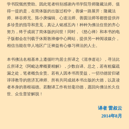
学书院慨然赞助。因此笔者特别感谢内书学院导师隆藏法师。值
得一提的是，在简体版的出版过程中，善缘一路展开：隆藏法
师、林谷师兄、陈小庚编辑、心道法师、善圆法师等都曾提供许
多珍贵的指导和意见，真让人铭感五内！种种为佛法住世的齐心
努力，终于成就了简体版的问世！同时，《慈心禅》和本书的电
子版都会在刊载于休斯敦禅修中心网站，提供另一种阅读媒介，
相信当能在华人地区广泛裨益有心修习禅法的人士。
本书佛法名相基本上遵循叶均居士所译之《清净道论》，寻法比
丘所译之《阿毗达摩概要精解》，少数自译。总之，若有粗窳疏
漏之处，笔者概负全责。若有人因本书而受益，一切功德皆归诸
谆谆教导的慈济瓦禅师、所有共同成就本书出版的大德，以及读
者本身的善根福德。若翻译工作有丝毫功德，愿回向佛法长久住
世、众生普皆解脱！
译者 雷叔云
2014年8月