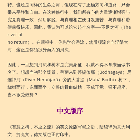
转。也还是同样的生命之河，但现在有了正确方向和道路，只会
带来平静和自由。在这种修行中，我们所有心的力量逐渐增强与
究竟真理一致，然后解脱。与真理相左便引发痛苦，与真理和谐
便获得快乐。因此，我认为可以给它起个名字──不返之河（The
river of
no return）。在观禅中，你先学会游泳，然后顺流奔向涅槃大
海，这正是你须纵身而入的河流。
因此，一旦想到河流和树木是完美象征，我就不得不拿来当做书
名了。想想当初那个场景，菩萨来到菩提伽耶（Bodhagayā）尼
连禅河（River Nerañjarā）旁的大菩提（Mahā Bodhi）树下，
绕树而行，东面而坐，立誓肉骨血纵枯，不成正觉，誓不起座。
岂不很受鼓舞？
中文版序
《智慧之树，不返之流》的英文原版写就之后，陆续译为意大利
文、捷克文，德文版也正付印中。