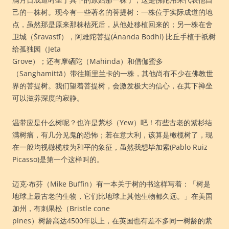
己的一株树。现今有一些著名的菩提树：一株位于实际成道的地
点，虽然那是原来那株枯死后，从他处移植回来的；另一株在舍
卫城（Śravastī），阿难陀菩提(Ānanda Bodhi) 比丘手植于祇树
给孤独园（Jeta
Grove）；还有摩硒陀（Mahinda）和僧伽蜜多
（Sanghamittā）带往斯里兰卡的一株，其他尚有不少在佛教世
界的菩提树。我们望着菩提树，会激发极大的信心，在其下禅坐
可以滋养深度的寂静。
温带应是什么树呢？也许是紫杉（Yew）吧！有些古老的紫杉结
满树瘤，有几分见鬼的恐怖；若在意大利，该算是橄榄树了，现
在一般均视橄榄枝为和平的象征，虽然我想毕加索(Pablo Ruiz
Picasso)是第一个这样叫的。
迈克‧布芬（Mike Buffin）有一本关于树的书这样写着：「树是
地球上最古老的生物，它们比地球上其他生物都久远。」在美国
加州，有刺果松（Bristle cone
pines）树龄高达4500年以上，在英国也有差不多同一树龄的紫