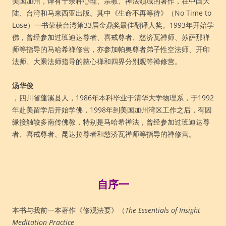
美国加州，译有十余种心理、宗教、禅法领域的著作，在中国大
陆、台湾和马来西亚出版。其中《生命不再等待》（No Time to
Lose）一书荣获台湾第33届金鼎奖最佳翻译人奖。1993年开始学
佛，曾经参加过班迪达尊者、喜戒尊者、慈济瓦禅师、苏萨那禅
师等指导的马哈希禅修营，亦参加帕奥尊者弟子性空法师、开印
法师、大乘法师指导的慈心禅和四界分别观等禅修营。
汤华俊
，四川省蓬溪县人，1986年本科毕业于清华大学物理系，于1992
年赴美留学后开始学佛，1998年到美国加州湾区工作之后，有因
缘接触较多南传佛教，特别是马哈希禅法，曾经参加过班迪达尊
者、喜戒尊者、昆达拉尊者和慈济瓦禅师等指导的禅修营。
自序一
本书与我前一本著作《修观法要》（
The Essentials of Insight
Meditation Practice