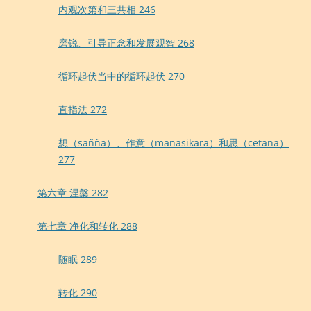
内观次第和三共相 246
磨锐、引导正念和发展观智 268
循环起伏当中的循环起伏 270
直指法 272
想（saññā）、作意（manasikāra）和思（cetanā）
277
第六章 涅槃 282
第七章 净化和转化 288
随眠 289
转化 290