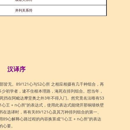
并列关系符
汉译序
部皆无。89/121心与52心所 之相应相摄有几千种组合，再
怜多少初学者，逮不住根本理路，淹死在排列组合。想当年，
学死死挡在阿毗达摩堂奥之外3年不得入门。然究竟名法唯有53
“1心王 + n心所”的表达式，使用此表达式能绕开那铜墙铁壁
在选译时，将有关89/121心及其万种排列组合的第一、
9心解释心路过程的内容换算成“1心王 + n心所”的表达
的心要。