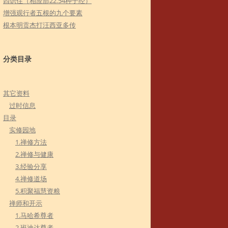
四识住（相应部22.54种子经）
增强观行者五根的九个要素
根本明贡杰打汪西亚多传
分类目录
其它资料
过时信息
目录
实修园地
1.禅修方法
2.禅修与健康
3.经验分享
4.禅修道场
5.积聚福慧资粮
禅师和开示
1.马哈希尊者
2.班迪达尊者