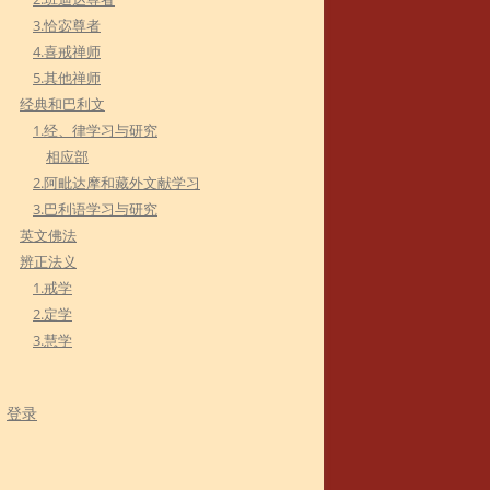
3.恰宓尊者
4.喜戒禅师
5.其他禅师
经典和巴利文
1.经、律学习与研究
相应部
2.阿毗达摩和藏外文献学习
3.巴利语学习与研究
英文佛法
辨正法义
1.戒学
2.定学
3.慧学
登录