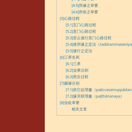
[4.5]所缘之举要
[4.6]所依之举要
[5]心路过程
[5.1]五门心路过程
[5.2]意门心路过程
[5.3]安止速行意门心路过程
[5.4]彼所缘之定法（tadārammaṇaniy
[5.5]速行之定法
[6]三界生死
[6.1]三界
[6.2]业果法则
[6.3]死生过程
[7]摄缘分别
[7.1]依它起理趣（paṭiccasamuppādan
[7.2]缘关联理趣（paṭṭhānanaya）
[8]业处举要
相关文章