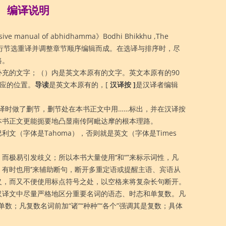
编译说明
 manual of abhidhamma》Bodhi Bhikkhu ,The
2011,BPS进行节选重译并调整章节顺序编辑而成。在选译与排序时，尽
路。
要补充的文字；（）内是英文本原有的文字。英文本原有的90
对应的位置。
导读
是英文本原有的，[
汉译按 ]
是汉译者编辑
汉译时做了删节，删节处在本书正文中用……标出，并在汉译按
本书正文更能扼要地凸显南传阿毗达摩的根本理路。
文（字体是Tahoma），否则就是英文（字体是Times
而极易引发歧义；所以本书大量使用‘’和“”来标示词性，凡
词。有时也用‘’来辅助断句，断开多重定语或提醒主语、宾语从
义，而又不便使用标点符号之处，以空格来将复杂长句断开。
汉译文中尽量严格地区分重要名词的语态、时态和单复数。凡
单数；凡复数名词前加“诸”“种种”“各个”强调其是复数；具体