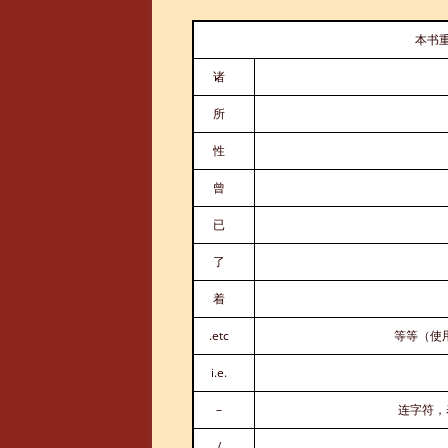
本书
诸
所
性
曾
已
了
着
.etc
等等（使
i.e.
–
连字符，
/