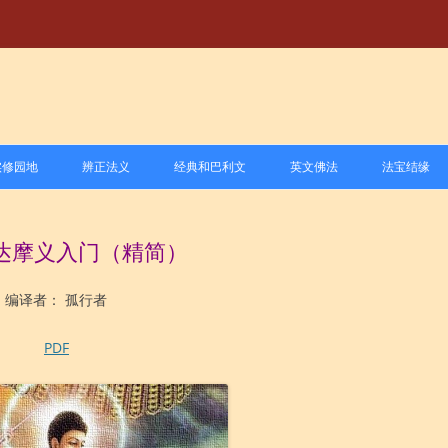
跳
至
实修园地
辨正法义
经典和巴利文
英文佛法
法宝结缘
正
文
尊者
1.禅修方法
1.戒学
1.经、律学习与研究
达摩义入门（精简）
尊者
2.禅修与健康
2.定学
2.阿毗达摩和藏外文献学习
尊者
过时信息
3.慧学
3.巴利语学习与研究
编译者： 孤行者
禅师
3.经验分享
PDF
禅师
4.禅修道场