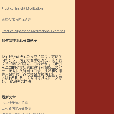
Practical Insight Meditation
毗婆舍那与四禅八定
Practical Vipassana Meditational Exercises
如何阅读本站长篇帖子
我们把很多法宝录入成了网页，方便学
习和分享。为了方便手机浏览，较长的
文章书籍我们都采用目录导航，点击目
录里面的小标题就能跳转到相应正文部
分，按返回又能回到目录。注释和引用
也用超链接，点击带超连接的上标，可
以跳转到注释，按返回可以返回正文原
处。 祝您浏览愉快！
最新文章
《二种寻经》节选
巴利名词常用变格表