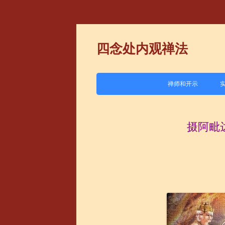
四念处内观禅法
禅师和开示
1.马哈希
摄阿毗
2.班迪达
3.恰宓
4.喜戒
5.其他