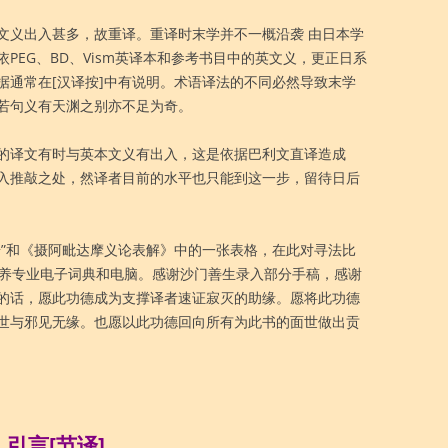
文义出入甚多，故重译。重译时末学并不一概沿袭 由日本学
PEG、BD、Vism英译本和参考书目中的英文义，更正日系
据通常在[汉译按]中有说明。术语译法的不同必然导致末学
若句义有天渊之别亦不足为奇。
的译文有时与英本文义有出入，这是依据巴利文直译造成
入推敲之处，然译者目前的水平也只能到这一步，留待日后
按”和《摄阿毗达摩义论表解》中的一张表格，在此对寻法比
供养专业电子词典和电脑。感谢沙门善生录入部分手稿，感谢
的话，愿此功德成为支撑译者速证寂灭的助缘。愿将此功德
世与邪见无缘。也愿以此功德回向所有为此书的面世做出贡
引言[节译]