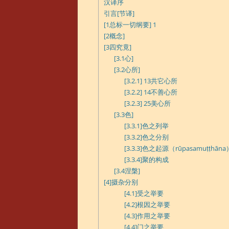
汉译序
引言[节译]
[1总标一切纲要] 1
[2概念]
[3四究竟]
[3.1心]
[3.2心所]
[3.2.1] 13共它心所
[3.2.2] 14不善心所
[3.2.3] 25美心所
[3.3色]
[3.3.1]色之列举
[3.3.2]色之分别
[3.3.3]色之起源（rūpasamuṭṭhāna
[3.3.4]聚的构成
[3.4涅槃]
[4]摄杂分别
[4.1]受之举要
[4.2]根因之举要
[4.3]作用之举要
[4.4]门之举要