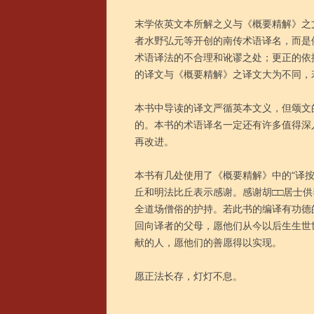
末学依英文本所解之义与《概要精解》之
者水野弘元等开创的南传术语译名，而是依
术语译法的不合理和讹谬之处；更正的依
的译文与《概要精解》之译文大为不同，
本书中导读的译文严循英本文义，但颂文
的。本书的术语译名一定还有许多值得深
再改进。
本书有几处使用了《概要精解》中的“译
丘和明法比丘表示感谢。感谢胡□□居士
全道场僧俗的护持。若此书的编译有功德
回向译者的父母，愿他们从今以后生生世
献的人，愿他们的善愿得以实现。
愿正法长存，灯灯不息。