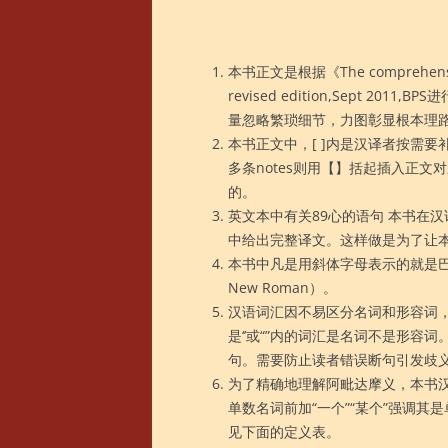
本书正文是根据《The comprehensive
revised edition,Sept 
量忽略繁琐细节，力图彰显根本理
本书正文中，[ ]内是汉译者按需
多条notes则用【】括起插入正文
的。
英文本中有关89心的语句 本书在
中给出完整译文。这样做是为了让
本书中凡是用斜体字母表示的就是巴利
New Roman）。
汉语词汇因不易区分名词和形容词，
是‘’或“”内的词汇是名词不是形容
句。需要防止读者错误断句引发歧
为了精确地理解阿毗达摩义，本书
单数名词前加“一个”“某个”强调其是
见下面的定义表。