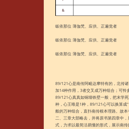
&
皈依那位 薄伽梵、应供、正遍觉者
皈依那位 薄伽梵、应供、正遍觉者
皈依那位 薄伽梵、应供、正遍觉者
89/121心是南传阿毗达摩特有的，北传诸
加14种作用，3者交叉成万种组合；可
89/121心真真如铜墙铁壁一般，把末
种，心王唯是1种，89/121心可以换算成
般的万种组合，直扑南传根本理路。故本书
二、三章大部略去，并将原书第四章中，用8
式，力求以最简洁易懂的形式，展示南传