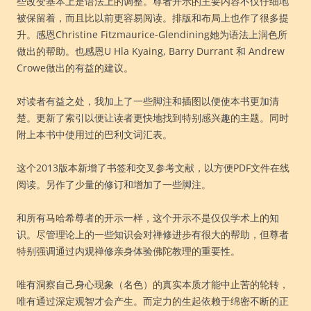
些改变基本上是语法上的调整。尊者开示的主要内容不仅仔细地
被保留着，而且比以前更容易阅读。排版和布局上也作了很多提
升。感恩Christine Fitzmaurice-Glendining她为语法上润色所
做出的帮助。也感恩U Hla Kyaing, Barry Durrant 和 Andrew
Crowe做出的有益的建议。
对读者有益之处，我加上了一些脚注和插图以便使本书更加清
楚。更新了索引以便让读者更快地找到特别感兴趣的主题。同时
附上本书中使用过的巴利文词汇表。
这个2013版本新增了书签和交叉参考文献，以方便PDF文件在线
阅读。另作了少量的修订和增加了一些脚注。
和所有马哈希尊者的开示一样，这个开示不是仅仅学术上的知
识。尽管理论上的一些知识会对禅修进步有很大的帮助，但尊者
特别强调通过内观禅修亲身体验佛陀教理的重要性。
唯有洞察自己身心现象（名色）的真实本质才能中止苦的轮转，
唯有通过深定观智才会产生。而定力的生起依赖于绵密不断的正