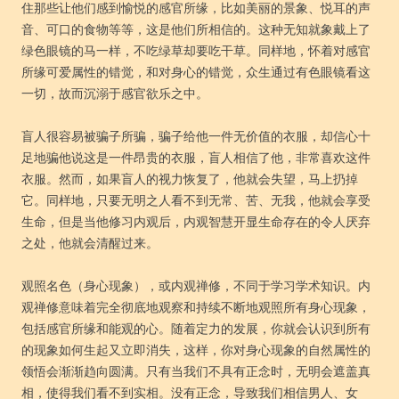
住那些让他们感到愉悦的感官所缘，比如美丽的景象、悦耳的声
音、可口的食物等等，这是他们所相信的。这种无知就象戴上了
绿色眼镜的马一样，不吃绿草却要吃干草。同样地，怀着对感官
所缘可爱属性的错觉，和对身心的错觉，众生通过有色眼镜看这
一切，故而沉溺于感官欲乐之中。
盲人很容易被骗子所骗，骗子给他一件无价值的衣服，却信心十
足地骗他说这是一件昂贵的衣服，盲人相信了他，非常喜欢这件
衣服。然而，如果盲人的视力恢复了，他就会失望，马上扔掉
它。同样地，只要无明之人看不到无常、苦、无我，他就会享受
生命，但是当他修习内观后，内观智慧开显生命存在的令人厌弃
之处，他就会清醒过来。
观照名色（身心现象），或内观禅修，不同于学习学术知识。内
观禅修意味着完全彻底地观察和持续不断地观照所有身心现象，
包括感官所缘和能观的心。随着定力的发展，你就会认识到所有
的现象如何生起又立即消失，这样，你对身心现象的自然属性的
领悟会渐渐趋向圆满。只有当我们不具有正念时，无明会遮盖真
相，使得我们看不到实相。没有正念，导致我们相信男人、女