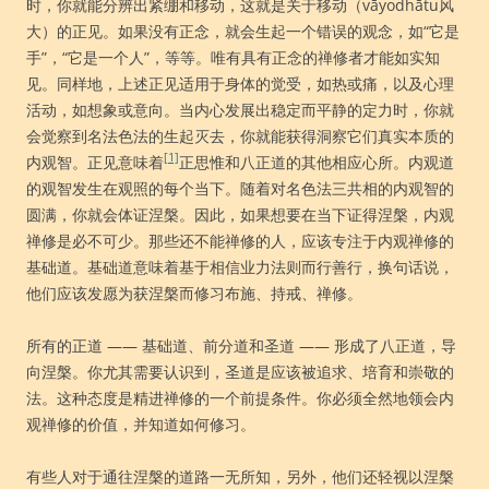
时，你就能分辨出紧绷和移动，这就是关于移动（vāyodhātu风
大）的正见。如果没有正念，就会生起一个错误的观念，如“它是
手”，“它是一个人”，等等。唯有具有正念的禅修者才能如实知
见。同样地，上述正见适用于身体的觉受，如热或痛，以及心理
活动，如想象或意向。当内心发展出稳定而平静的定力时，你就
会觉察到名法色法的生起灭去，你就能获得洞察它们真实本质的
[1]
内观智。正见意味着
正思惟和八正道的其他相应心所。内观道
的观智发生在观照的每个当下。随着对名色法三共相的内观智的
圆满，你就会体证涅槃。因此，如果想要在当下证得涅槃，内观
禅修是必不可少。那些还不能禅修的人，应该专注于内观禅修的
基础道。基础道意味着基于相信业力法则而行善行，换句话说，
他们应该发愿为获涅槃而修习布施、持戒、禅修。
所有的正道 —— 基础道、前分道和圣道 —— 形成了八正道，导
向涅槃。你尤其需要认识到，圣道是应该被追求、培育和崇敬的
法。这种态度是精进禅修的一个前提条件。你必须全然地领会内
观禅修的价值，并知道如何修习。
有些人对于通往涅槃的道路一无所知，另外，他们还轻视以涅槃