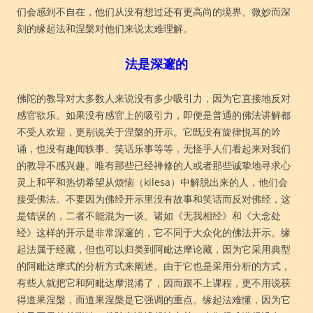
们会感到不自在，他们从没有想过还有更高尚的境界。微妙而深
刻的缘起法和涅槃对他们来说太难理解。
法是深邃的
佛陀的教导对大多数人来说没有多少吸引力，因为它直接地反对
感官欲乐。如果没有感官上的吸引力，即便是普通的佛法讲解都
不受人欢迎，更别说关于涅槃的开示。它既没有旋律悦耳的吟
诵，也没有趣闻轶事、笑话乐事等等，无怪乎人们看起来对我们
的教导不感兴趣。唯有那些已经禅修的人或者那些诚挚地寻求心
灵上和平和热切希望从烦恼（kilesa）中解脱出来的人，他们会
接受佛法。不要因为佛经开示里没有故事和笑话而反对佛经，这
是错误的，二者不能混为一谈。诸如《无我相经》和《大念处
经》这样的开示是非常深邃的，它不同于大众化的佛法开示。缘
起法属于经藏，但也可以归类到阿毗达摩论藏，因为它采用典型
的阿毗达摩式的分析方式来阐述。由于它也是采用分析的方式，
有些人就把它和阿毗达摩混淆了，因而跟不上课程，更不用说获
得道果涅槃，而道果涅槃是它强调的重点。缘起法难懂，因为它