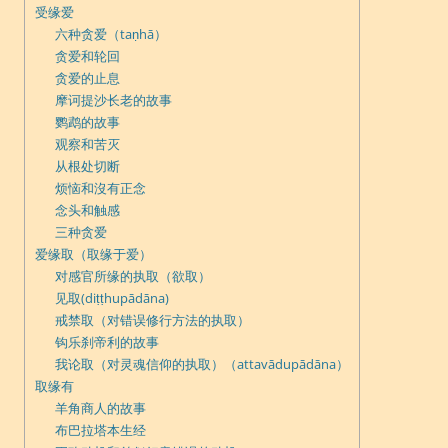
受缘爱
六种贪爱（taṇhā）
贪爱和轮回
贪爱的止息
摩诃提沙长老的故事
鹦鹉的故事
观察和苦灭
从根处切断
烦恼和沒有正念
念头和触感
三种贪爱
爱缘取（取缘于爱）
对感官所缘的执取（欲取）
见取(diṭṭhupādāna)
戒禁取（对错误修行方法的执取）
钩乐刹帝利的故事
我论取（对灵魂信仰的执取）（attavādupādāna）
取缘有
羊角商人的故事
布巴拉塔本生经