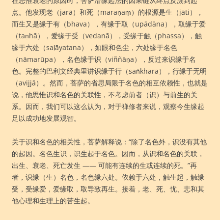
在思惟衰老的原因时，菩萨沿缘起法的因果链从终点反溯到起
点。他发现老（jarā）和死（maraṇaṃ）的根源是生（jāti），
而生又是缘于有（bhava），有缘于取（upādāna），取缘于爱
（taṇhā），爱缘于受（vedanā），受缘于触（phassa），触
缘于六处（saḷāyatana），如眼和色尘，六处缘于名色
（nāmarūpa），名色缘于识（viññāṇa），反过来识缘于名
色。完整的巴利文经典里讲识缘于行（saṅkhārā），行缘于无明
（avijjā）。然而，菩萨的省思局限于名色的相互依赖性，也就是
说，他思惟识和名色的关联性，不考虑前者（识）与前生的关
系。因而，我们可以这么认为，对于禅修者来说，观察今生缘起
足以成功地发展观智。
关于识和名色的相关性，菩萨解释说：“除了名色外，识没有其他
的起因。名色生识，识生起于名色。因而，从识和名色的关联，
出生、衰老、死亡发生 —— 可能有连续的生或连续的死。”再
者，识缘（生）名色，名色缘六处。依赖于六处，触生起，触缘
受，受缘爱，爱缘取，取导致再生。接着，老、死、忧、悲和其
他心理和生理上的苦生起。