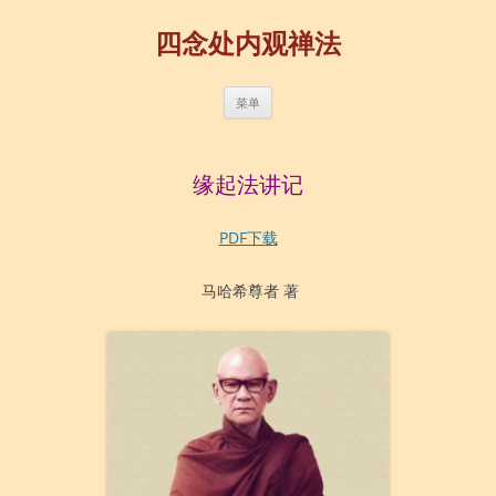
四念处内观禅法
跳
菜单
至
正
文
缘起法讲记
PDF下载
马哈希尊者 著