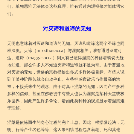
们。单凭思惟无法体会这些真理，唯有通过内观禅修才能体悟它
们。
对灭谛和道谛的无知
无明也意味着对灭谛和道谛的无知。灭谛和道谛这两个圣谛也同
样深奥。灭谛（nirodhasacca）与涅槃相关，唯有通过圣道可
达。道谛（maggasacca）则只有已证得涅槃的禅修者确切无疑
地知道。那么许多人不知道灭谛和道谛就不足为奇。由于普遍地
对灭谛的无知，世俗的宗教描绘出多式多样终极目标。有些人说
到了某种阶段苦就会自动停止。有些把感官欲乐当作最高的洪
福，不接受来生的观念。由于对真正涅槃的无知，因而产生多种
多样的信仰。甚至在佛教徒中有些人也认为涅槃是某种天堂或极
乐世界，因此产生许多争论。诸如此类种种的观点显示着涅槃难
于理解。
涅槃是依缘而生的身心过程的完全止息。因此，根据缘起法，无
明、行等产生名色等等。这因果相续过程包含着老、死和其他