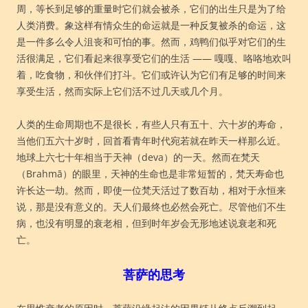
周，等长到足够的重量时它们就会被杀，它们的出生只是为了给
人类消费。象这样有情众生的命运就是一种反复被杀的命运，这
是一件多么令人沮丧和可怕的事。然而，鸡鸭们似乎对它们的生
活很满足，它们看起来很享受它们的生活 —— 嘎嘎、咯咯地欢叫
着，吃食物，和伙伴们打斗。它们或许认为它们有足够的时间来
享受生活，然而实际上它们活不过几天或几个月。
人类的生命周期也不是很长，有些人只有五十、六十岁的寿命，
当他们五六十岁时，回首看青年时代宛若就在昨天一样那么近。
地球上六七十年相当于天神（deva）的一天。然而在梵天
（Brahmā）的眼里，天神的生命也是非常短暂的，梵天寿命也
许长达一劫。然而，即使一位梵天活过了数百劫，相对于永恒来
说，那是没有意义的。天人们最终也必然会死亡。尽管他们不生
病，也没有明显的衰老相，但到时年岁会无形地述说衰老和死
亡。
菩萨的思考