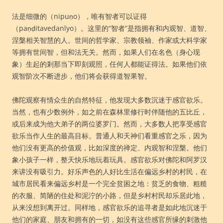
法是细微的（nipuṇo），唯有智者可以证得
（paṇḍitavedanīyo）。这里的“智者”是指拥有和内观智、道智、
涅槃相关智慧的人。世间的哲学家、宗教领袖、作家或大科学家
等拥有世间智，但和法无关。然而，如果人们在名色（身心现
象）生起的剎那当下即刻观照，任何人都能证得法。如果他们依
观智阶次不断进步，他们将会获得道智果智。
佛陀观察有情众生的自然特征，他发现大多数沉迷于感官欲乐。
当然，也有少数例外，如之前在森林里修行时伴随他的五比丘，
或后来成为他大弟子的两位婆罗门。然而，大多数人把享受感官
欲乐当作人生的最高目标。普通人和天神们看重感官之乐，因为
他们没有更高的价值观，比如深度的禅定、内观智和涅槃。他们
象小孩子一样，整天快乐地玩着玩具。感官欲乐对佛陀和阿罗汉
来讲没有吸引力。好乐声色的人好比生活在偏远乡村的村民，在
城市居民看来偏远乡村是一个完全贫困之地：贫乏的食物、粗糙
的衣服、简陋的住处和泥泞的小路，但是乡村村民却乐居此地，
从来没想到离开过。同样地，感官欲乐的追寻者是如此地沉迷于
他们的家庭、朋友和拥有的一切，如没有这些感官所缘的刺激他