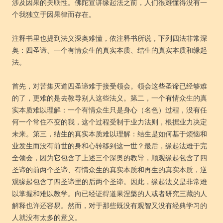
涉及因果的关联性。佛陀宣讲缘起法之前，人们很难懂得没有一
个我独立于因果律而存在。
注释书里也提到法义深奥难懂，依注释书所说，下列四法非常深
奥：四圣谛、一个有情众生的真实本质、结生的真实本质和缘起
法。
首先，对苦集灭道四圣谛难于接受领会。领会这些圣谛已经够难
的了，更难的是去教导别人这些法义。第二，一个有情众生的真
实本质难以理解：一个有情众生只是身心（名色）过程，没有任
何一个常住不变的我，这个过程受制于业力法则，根据业力决定
未来。第三，结生的真实本质难以理解：结生是如何基于烦恼和
业发生而没有前世的身和心转移到这一世？最后，缘起法难于完
全领会，因为它包含了上述三个深奥的教导，顺观缘起包含了四
圣谛的前两个圣谛、有情众生的真实本质和再生的真实本质，逆
观缘起包含了四圣谛里的后两个圣谛。因此，缘起法义是非常难
以掌握和难以教学。向已经证得道果涅槃的人或者研究三藏的人
解释也许还容易。然而，对于那些既没有观智又没有经典学习的
人就没有太多的意义。