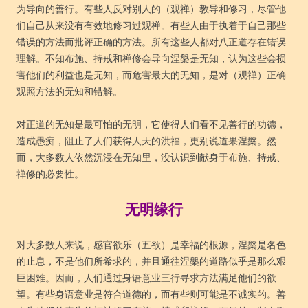
为导向的善行。有些人反对别人的（观禅）教导和修习，尽管他
们自己从来没有有效地修习过观禅。有些人由于执着于自己那些
错误的方法而批评正确的方法。所有这些人都对八正道存在错误
理解。不知布施、持戒和禅修会导向涅槃是无知，认为这些会损
害他们的利益也是无知，而危害最大的无知，是对（观禅）正确
观照方法的无知和错解。
对正道的无知是最可怕的无明，它使得人们看不见善行的功德，
造成愚痴，阻止了人们获得人天的洪福，更别说道果涅槃。然
而，大多数人依然沉浸在无知里，没认识到献身于布施、持戒、
禅修的必要性。
无明缘行
对大多数人来说，感官欲乐（五欲）是幸福的根源，涅槃是名色
的止息，不是他们所希求的，并且通往涅槃的道路似乎是那么艰
巨困难。因而，人们通过身语意业三行寻求方法满足他们的欲
望。有些身语意业是符合道德的，而有些则可能是不诚实的。善