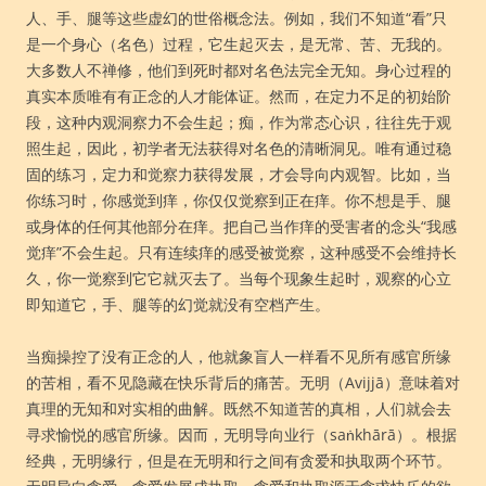
人、手、腿等这些虚幻的世俗概念法。例如，我们不知道“看”只
是一个身心（名色）过程，它生起灭去，是无常、苦、无我的。
大多数人不禅修，他们到死时都对名色法完全无知。身心过程的
真实本质唯有有正念的人才能体证。然而，在定力不足的初始阶
段，这种内观洞察力不会生起；痴，作为常态心识，往往先于观
照生起，因此，初学者无法获得对名色的清晰洞见。唯有通过稳
固的练习，定力和觉察力获得发展，才会导向内观智。比如，当
你练习时，你感觉到痒，你仅仅觉察到正在痒。你不想是手、腿
或身体的任何其他部分在痒。把自己当作痒的受害者的念头“我感
觉痒”不会生起。只有连续痒的感受被觉察，这种感受不会维持长
久，你一觉察到它它就灭去了。当每个现象生起时，观察的心立
即知道它，手、腿等的幻觉就没有空档产生。
当痴操控了没有正念的人，他就象盲人一样看不见所有感官所缘
的苦相，看不见隐藏在快乐背后的痛苦。无明（Avijjā）意味着对
真理的无知和对实相的曲解。既然不知道苦的真相，人们就会去
寻求愉悦的感官所缘。因而，无明导向业行（saṅkhārā）。根据
经典，无明缘行，但是在无明和行之间有贪爱和执取两个环节。