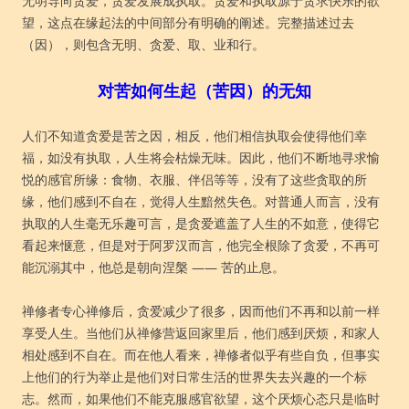
无明导向贪爱，贪爱发展成执取。贪爱和执取源于贪求快乐的欲
望，这点在缘起法的中间部分有明确的阐述。完整描述过去
（因），则包含无明、贪爱、取、业和行。
对苦如何生起（苦因）的无知
人们不知道贪爱是苦之因，相反，他们相信执取会使得他们幸
福，如没有执取，人生将会枯燥无味。因此，他们不断地寻求愉
悦的感官所缘：食物、衣服、伴侣等等，没有了这些贪取的所
缘，他们感到不自在，觉得人生黯然失色。对普通人而言，没有
执取的人生毫无乐趣可言，是贪爱遮盖了人生的不如意，使得它
看起来惬意，但是对于阿罗汉而言，他完全根除了贪爱，不再可
能沉溺其中，他总是朝向涅槃 —— 苦的止息。
禅修者专心禅修后，贪爱减少了很多，因而他们不再和以前一样
享受人生。当他们从禅修营返回家里后，他们感到厌烦，和家人
相处感到不自在。而在他人看来，禅修者似乎有些自负，但事实
上他们的行为举止是他们对日常生活的世界失去兴趣的一个标
志。然而，如果他们不能克服感官欲望，这个厌烦心态只是临时