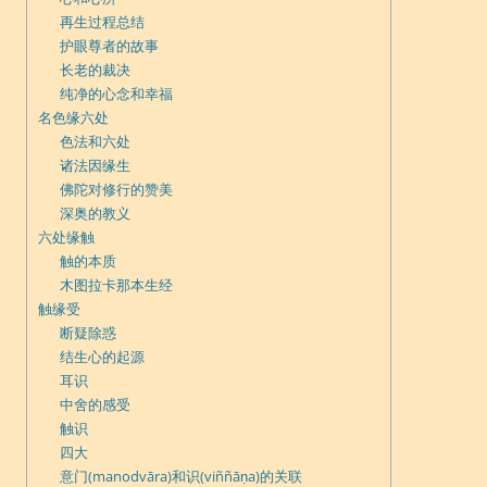
再生过程总结
护眼尊者的故事
长老的裁决
纯净的心念和幸福
名色缘六处
色法和六处
诸法因缘生
佛陀对修行的赞美
深奥的教义
六处缘触
触的本质
木图拉卡那本生经
触缘受
断疑除惑
结生心的起源
耳识
中舍的感受
触识
四大
意门(manodvāra)和识(viññāṇa)的关联