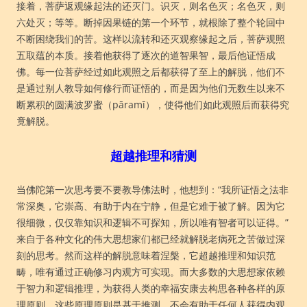
接着，菩萨返观缘起法的还灭门。识灭，则名色灭；名色灭，则
六处灭；等等。断掉因果链的第一个环节，就根除了整个轮回中
不断困绕我们的苦。这样以流转和还灭观察缘起之后，菩萨观照
五取蕴的本质。接着他获得了逐次的道智果智，最后他证悟成
佛。每一位菩萨经过如此观照之后都获得了至上的解脱，他们不
是通过别人教导如何修行而证悟的，而是因为他们无数生以来不
断累积的圆满波罗蜜（pāramī），使得他们如此观照后而获得究
竟解脱。
超越推理和猜测
当佛陀第一次思考要不要教导佛法时，他想到：“我所证悟之法非
常深奥，它崇高、有助于内在宁静，但是它难于被了解。因为它
很细微，仅仅靠知识和逻辑不可探知，所以唯有智者可以证得。”
来自于各种文化的伟大思想家们都已经就解脱老病死之苦做过深
刻的思考。然而这样的解脱意味着涅槃，它超越推理和知识范
畴，唯有通过正确修习内观方可实现。而大多数的大思想家依赖
于智力和逻辑推理，为获得人类的幸福安康去构思各种各样的原
理原则。这些原理原则是基于推测，不会有助于任何人获得内观