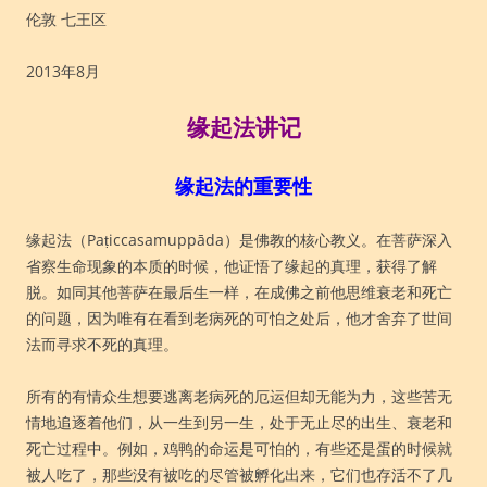
伦敦 七王区
2013年8月
缘起法讲记
缘起法的重要性
缘起法（Paṭiccasamuppāda）是佛教的核心教义。在菩萨深入
省察生命现象的本质的时候，他证悟了缘起的真理，获得了解
脱。如同其他菩萨在最后生一样，在成佛之前他思维衰老和死亡
的问题，因为唯有在看到老病死的可怕之处后，他才舍弃了世间
法而寻求不死的真理。
所有的有情众生想要逃离老病死的厄运但却无能为力，这些苦无
情地追逐着他们，从一生到另一生，处于无止尽的出生、衰老和
死亡过程中。例如，鸡鸭的命运是可怕的，有些还是蛋的时候就
被人吃了，那些没有被吃的尽管被孵化出来，它们也存活不了几