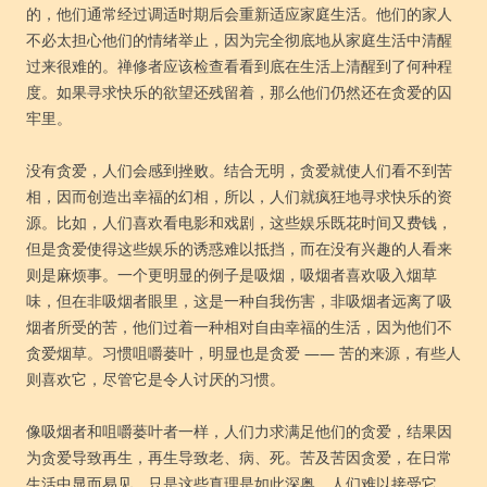
的，他们通常经过调适时期后会重新适应家庭生活。他们的家人
不必太担心他们的情绪举止，因为完全彻底地从家庭生活中清醒
过来很难的。禅修者应该检查看看到底在生活上清醒到了何种程
度。如果寻求快乐的欲望还残留着，那么他们仍然还在贪爱的囚
牢里。
没有贪爱，人们会感到挫败。结合无明，贪爱就使人们看不到苦
相，因而创造出幸福的幻相，所以，人们就疯狂地寻求快乐的资
源。比如，人们喜欢看电影和戏剧，这些娱乐既花时间又费钱，
但是贪爱使得这些娱乐的诱惑难以抵挡，而在没有兴趣的人看来
则是麻烦事。一个更明显的例子是吸烟，吸烟者喜欢吸入烟草
味，但在非吸烟者眼里，这是一种自我伤害，非吸烟者远离了吸
烟者所受的苦，他们过着一种相对自由幸福的生活，因为他们不
贪爱烟草。习惯咀嚼蒌叶，明显也是贪爱 —— 苦的来源，有些人
则喜欢它，尽管它是令人讨厌的习惯。
像吸烟者和咀嚼蒌叶者一样，人们力求满足他们的贪爱，结果因
为贪爱导致再生，再生导致老、病、死。苦及苦因贪爱，在日常
生活中显而易见，只是这些真理是如此深奥，人们难以接受它