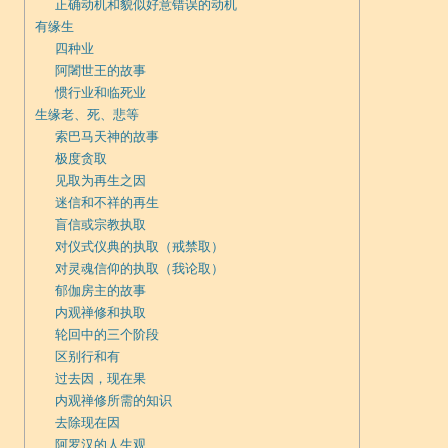
正确动机和貌似好意错误的动机
有缘生
四种业
阿闍世王的故事
惯行业和临死业
生缘老、死、悲等
索巴马天神的故事
极度贪取
见取为再生之因
迷信和不祥的再生
盲信或宗教执取
对仪式仪典的执取（戒禁取）
对灵魂信仰的执取（我论取）
郁伽房主的故事
内观禅修和执取
轮回中的三个阶段
区别行和有
过去因，现在果
内观禅修所需的知识
去除现在因
阿罗汉的人生观