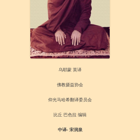
乌耶蒙 英译
佛教摄益协会
仰光马哈希翻译委员会
比丘 巴色拉 编辑
中译- 宋润泉