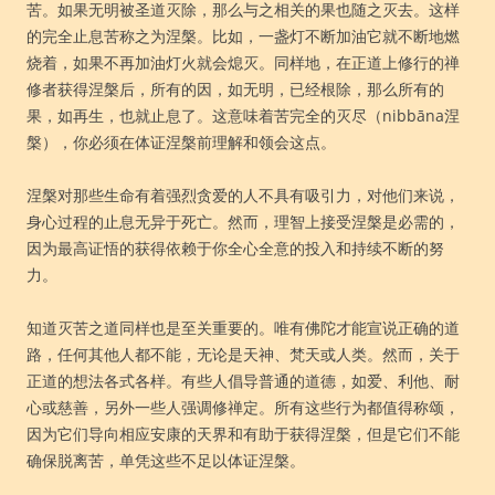
苦。如果无明被圣道灭除，那么与之相关的果也随之灭去。这样
的完全止息苦称之为涅槃。比如，一盏灯不断加油它就不断地燃
烧着，如果不再加油灯火就会熄灭。同样地，在正道上修行的禅
修者获得涅槃后，所有的因，如无明，已经根除，那么所有的
果，如再生，也就止息了。这意味着苦完全的灭尽（nibbāna涅
槃），你必须在体证涅槃前理解和领会这点。
涅槃对那些生命有着强烈贪爱的人不具有吸引力，对他们来说，
身心过程的止息无异于死亡。然而，理智上接受涅槃是必需的，
因为最高证悟的获得依赖于你全心全意的投入和持续不断的努
力。
知道灭苦之道同样也是至关重要的。唯有佛陀才能宣说正确的道
路，任何其他人都不能，无论是天神、梵天或人类。然而，关于
正道的想法各式各样。有些人倡导普通的道德，如爱、利他、耐
心或慈善，另外一些人强调修禅定。所有这些行为都值得称颂，
因为它们导向相应安康的天界和有助于获得涅槃，但是它们不能
确保脱离苦，单凭这些不足以体证涅槃。