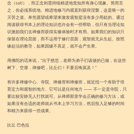
念（sati），而正念则需持续精进地觉知所有身心现象。简而言
之，你必须系统地、精进地修习内观直到获得涅槃，这是唯一的
灭苦之道。单凭愿望或希望来激发观智是没有多少用处的。通过
阅读获得书本上的理论知识也许会有一些帮助，但只有当理论知
识激励我们去禅修而获得实修体验时才有用。如果我们的知识只
保留在理论层面，而不运用于修行层面，观智就无从生起。按照
缘起法的教导，如果因缘不具足，就不会产生果。
用佛陀的话来说，“出于慈悲，老师为弟子们该做的已做，在这些
树下、空屋，禅修吧，比丘们！不要后悔莫及！”
有许多禅修中心、寺院、禅修营和禅修班，就近找一个有助于培
育定力和观智的地方。它可以是任何地方 —— 不一定是寺院，只
要比较安静无人打扰就可。从禅师那里学会正确的修习方法，或
如果没有合适的老师就从书本上学习方法，然后投入足够的时间
和精力来获得一些成果。
比丘 巴色拉