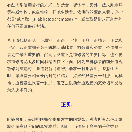
有些人常使用苦行的方式，如禁食、裸体等，另外一些人则崇拜
天神或动物，或象动物一样地生活着。依佛教的观点来看，这些
都是“戒禁取（sīlabbataparāmāsa）”，戒禁取是指八正道之外
任何不正确修行方法。
八正道包括正见、正思惟、正语、正业、正命、正精进、正念和
正定。八正道细分为三阶梯：基础道、前分道和圣道。圣道是三
者之中最为重要的。然而，圣道不是禅修者的主要目标，也不要
求禅修者花太多时间和精力在它上面。因为当禅修者的前分道观
智修习成熟时，圣道观智（道智）会在一刹那发生。摩擦生火
时，摩擦需要相当长的时间和精力，点燃却只需要一刹那。同样
地，道智发生只需一刹那，但它是以前分道观智的充分培育发展
为先决条件的。
正见
毗婆舍那，是观照的每个剎那发生的内观智。观察所有名色现象
就会洞察到它们的真实本质。因而，当作意于弯曲的手臂或腿