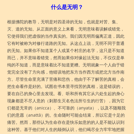
什么是无明？
根据佛陀的教导，无明是对四圣谛的无知，也就是对苦、集、
灭、道的无知。从正面的意义上来看，无明意味着误解或错觉，
它使得我们把虚假的当作真实的。我们因无明而偏离正道，因此
它有时被称为对修行道路的无知。从这点上说，无明不同于普通
的无知。如果你不知道某个人或某个村庄的名字，这只是不知道
而已，并不意味着错觉，然而如果你对缘起法无知，不仅仅是单
纯的不知道，而是意味着比不知道更糟。无明就象一个人由于错
觉完全没有了方向感，他错误地把东方当作西方或把北方当作南
方。尽管生命里充满了苦痛和悲伤，他由于不了解苦的真相，会
把生命看作是好的。试图在书本里寻找苦的真相，这是错误的，
要在自己的身心里去发现。看、听和所有其它从六处生起的身心
现象都是不尽人意的（剎那生灭名色法所引生的行苦），因为它
们都是无常的（anicca）、不可靠的（anyata），以及不随顺我
们的意愿（anattā）的。生命随时可能会结束，所以它是十足的
痛苦。然而，那些认为生命存在是快乐如意的的人是不能认识到
这种苦。基于他们对人生的颠倒认识，他们竭尽全力牢牢地把握