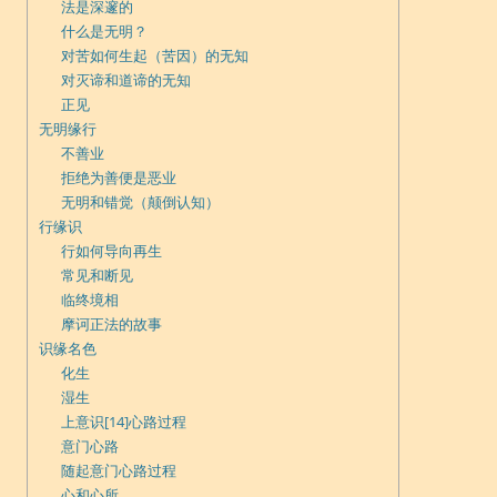
法是深邃的
什么是无明？
对苦如何生起（苦因）的无知
对灭谛和道谛的无知
正见
无明缘行
不善业
拒绝为善便是恶业
无明和错觉（颠倒认知）
行缘识
行如何导向再生
常见和断见
临终境相
摩诃正法的故事
识缘名色
化生
湿生
上意识[14]心路过程
意门心路
随起意门心路过程
心和心所