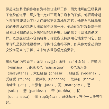
缘起法注释书的作者有资格胜任注释工作，因为他可能已经获得
了低阶的道果，至少他一定对三藏有了透彻的了解。他强调缘起
的深奥可能是为了让人们能够更认真地学习它，他把自己解释缘
起的难度比作跳进大海却探不到底一样。他说他写注释是基于三
藏和口耳相传延续下来的旧的注释书。我的教学可以说也是这
样。既然缘起法不容易解释，你就应该特别用心地来学习它。如
果你只是肤浅地跟着学，你将什么也得不到。如果你对缘起的教
义没有适当的了解，未来许多世你必定会受苦。
缘起法的内容如下：无明（avijjā）缘行（saṅkhārā），行缘识
（viññāṇa），识缘名色（nāmarūpa），名色缘六处
（saḷāyatana），六处缘触（phassa），触缘受（vedanā），
受缘爱（taṇhā），爱缘取（upādāna），取缘有（bhava），
有缘生（jāti），生缘老（jarā）、死（maraṇaṃ）、愁
（soka）、悲（parideva）、苦（dukkha）、忧
（domanassa）、恼（upāyāsa）。就像这样，整个一大堆苦生
起。