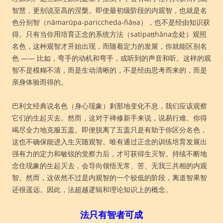
智慧，更别说至高的涅槃。即使最初级阶段的内观智，也就是名
色分别智（nāmarūpa-pariccheda-ñāṇa），也不是经由知识获
得。只有当你用培育正念的系统方法（satipaṭṭhāna念处）观照
名色，这种观智才开始出现，而随着定力的发展，你就能区别名
色 —— 比如，弯手的动机和弯手，或听到的声音和听。这样的观
智不是模糊不清，而是生动清晰的，不是经由思考而来的，而是
亲身体验而得的。
巴利文经典说名色（身心现象）剎那地变化不息，我们应该观察
它们的生起灭去。然而，这对于禅修新手来说，说易行难。你得
竭尽全力地克服五盖。即便脱离了五盖只是有助于你区分名色，
这也不确保能进入生灭随观智。唯有通过正念的训练培育发展出
强有力的定力和敏锐的觉察力后，才可获得生灭智。持续不断地
念住现象的生起灭去，会导向领悟无常、苦、无我三共相的内观
智。然而，这依然不过是内观智的一个较低的阶段，离道智果智
还很遥远。因此，法超越逻辑和理论知识上的概念。
法只有智者可成