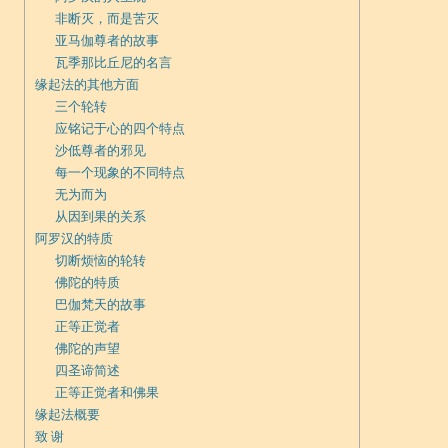
非断灭，而是苦灭
亚马伽尊者的故事
瓦季那比丘尼的名言
缘起法的其他方面
三个轮转
应铭记于心的四个特点
沙低尊者的邪见
每一个现象的不同特点
无为而为
从因到果的关系
阿罗汉的特质
切断烦恼的轮转
佛陀的特质
巴伽梵天的故事
正等正觉者
佛陀的声望
四圣谛简述
正等正觉者和佛果
缘起法概要
致 谢