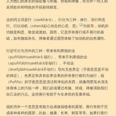
人为他们的来生的福祉修习布施、持戒和禅修，而另外一些人则
采用欺诈和明抢的手段获得财富。
业的同义词是行（saṅkhārā）。行分为三种：身行、语行和意
[2]
行。行以动机（cetanā起心动念的心意、思）
为前导，动机的
功能是构思、敦促或激励。因而，它是所有善行或不善行的基
础，如布施或杀生。禅修者通过观照体验了知动机的自然属性。
行还可分为另外的三种：带来有利果报的业
（puññābhisaṅkhārā 福行）、带来不利果报的业
（apuññābhisaṅkhārā非福行）、不动业
（āneñjābhisaṅkhārā不动行）导向无色界定（字面意思是不动
的禅定）。色界定和具有欲界业果的所有善行都归为福行，福
（Puñña）的字面意思是清洁和净化的东西，就像用肥皂水清洗
掉身体上的污垢一样，我们必须通过布施、持戒、禅修清除我们
自己业的污点。这些善行有助于今生来世的安康幸福。
福的另外一个意思是有能力达成做福德者的愿望。善行有助于完
成各种各样的愿望，比如，健康、长寿、财富等等。如果行善行