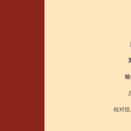
绘
校对组