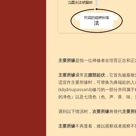
主要所缘
是指一位禅修者在培育正念和正
主要所缘
通常是
腹部起伏
，它首先被最敬
适宜作主要所缘时，可替换为鼻端处的入
(kāyānupassanā)修习的一部分并同属
的净色）以及七境色（色、声、香、味、
遇到以下情况时，
次要所缘
将替代
主要所
主要所缘
不再显着，难以观察或者观察不