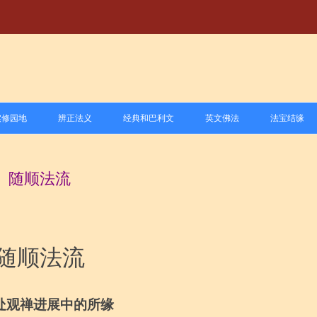
跳
至
实修园地
辨正法义
经典和巴利文
英文佛法
法宝结缘
正
文
尊者
1.禅修方法
1.戒学
1.经、律学习与研究
随顺法流
尊者
2.禅修与健康
2.定学
2.阿毗达摩和藏外文献学习
尊者
过时信息
3.慧学
3.巴利语学习与研究
禅师
3.经验分享
随顺法流
禅师
4.禅修道场
处观禅进展中的所缘