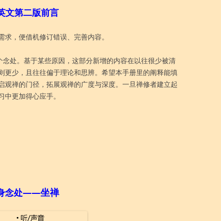
英文第二版前言
需求，便借机修订错误、完善内容。
四个念处。基于某些原因，这部分新增的内容在以往很少被清
则更少，且往往偏于理论和思辨。希望本手册里的阐释能填
启观禅的门径，拓展观禅的广度与深度。一旦禅修者建立起
习中更加得心应手。
坐禅
身念处——