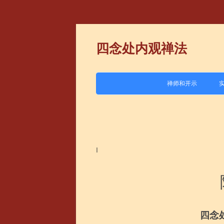
四念处内观禅法
禅师和开示
1.马哈希
2.班迪达
3.恰宓
I
4.喜戒
5.其他
四念