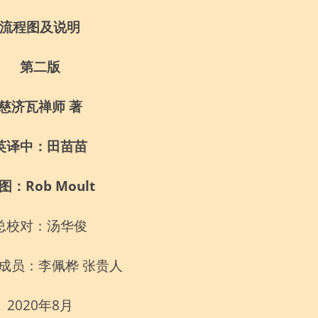
流程图及说明
第二版
慈济瓦禅师 著
英译中：田苗苗
图：Rob Moult
总校对：汤华俊
成员：李佩桦 张贵人
2020年8月