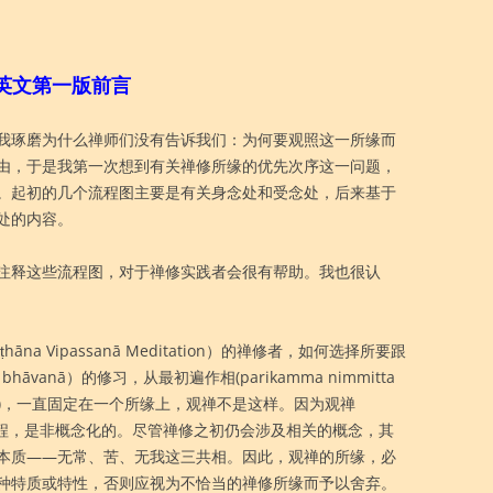
英文第一版前言
我琢磨为什么禅师们没有告诉我们：为何要观照这一所缘而
由，于是我第一次想到有关禅修所缘的优先次序这一问题，
。起初的几个流程图主要是有关身念处和受念处，后来基于
处的内容。
注释这些流程图，对于禅修实践者会很有帮助。我也很认
āna Vipassanā Meditation）的禅修者，如何选择所要跟
āvanā）的修习，从最初遍作相(parikamma nimmitta
imitta)，一直固定在一个所缘上，观禅不是这样。因为观禅
灭过程，是非概念化的。尽管禅修之初仍会涉及相关的概念，其
本质——无常、苦、无我这三共相。因此，观禅的所缘，必
种特质或特性，否则应视为不恰当的禅修所缘而予以舍弃。