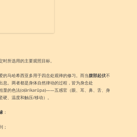
定时所选用的主要观照目标。
爱的马哈希西亚多用于四念处观禅的修习。而当
腹部起伏
不
出息。两者都是身体自然律动的过程，皆为身念处
于粗显的色法(oḷārikarūpa)——五感官（眼、耳、鼻、舌、身
坚硬、温度和触压/移动）。
缘
：
到；