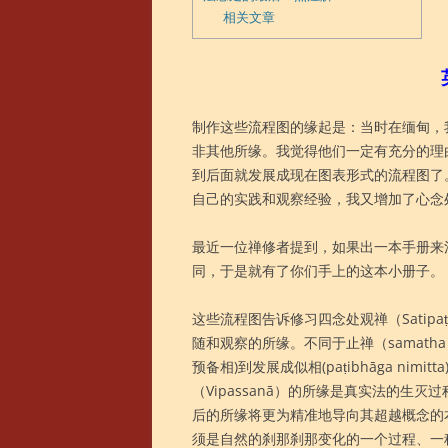
相关文章
制作这些流程图的缘起是：当时在缅甸，
非其他所缘。我觉得他们一定有充分的理
到后面就发展成现在图表形式的流程图了
自己的实践和观察经验，我又增加了心念
最近一位禅修者提到，如果出一本手册来
同，于是就有了你们手上的这本小册子。
这些流程图告诉修习四念处观禅（Satipaṭṭh
随和观察的所缘。不同于止禅（samatha bh
预备相)到发展成似相(paṭibhāga n
（Vipassanā）的所缘是真实法的生
后的所缘将更为精准地导向其超越概念的
须是自然的刹那刹那变化的一个过程、一