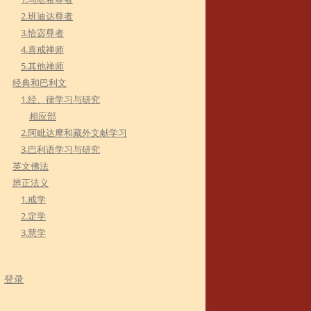
2.班迪达尊者
3.恰宓尊者
4.喜戒禅师
5.其他禅师
经典和巴利文
1.经、律学习与研究
相应部
2.阿毗达摩和藏外文献学习
3.巴利语学习与研究
英文佛法
辨正法义
1.戒学
2.定学
3.慧学
登录