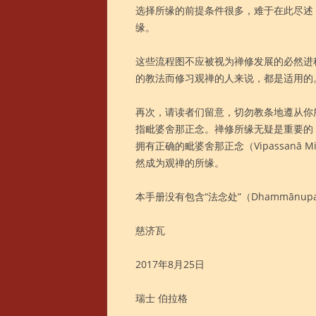
选择所缘的前提条件很多，难于在此尽述
缘。
这些流程图不应被视为禅修发展的必然进
的教法而修习观禅的人来说，都是适用的
再次，请读者们留意，切勿教条地遵从你
指毗婆舍那正念。禅修所缘无疑是重要的
拥有正确的毗婆舍那正念（Vipassanā 
然成为观禅的所缘。
本手册没有包含“法念处”（Dhammānu
慈济瓦
2017年8月25日
瑞士 伯拉格