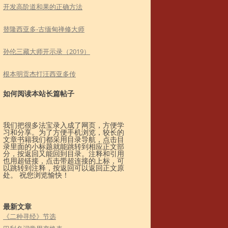
开发高阶道和果的正确方法
替隆西亚多-古缅甸禅修大师
孙伦三藏大师开示录（2019）
根本明贡杰打汪西亚多传
如何阅读本站长篇帖子
我们把很多法宝录入成了网页，方便学
习和分享。为了方便手机浏览，较长的
文章书籍我们都采用目录导航，点击目
录里面的小标题就能跳转到相应正文部
分，按返回又能回到目录。注释和引用
也用超链接，点击带超连接的上标，可
以跳转到注释，按返回可以返回正文原
处。 祝您浏览愉快！
最新文章
《二种寻经》节选