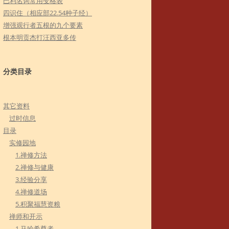
巴利名词常用变格表
四识住（相应部22.54种子经）
增强观行者五根的九个要素
根本明贡杰打汪西亚多传
分类目录
其它资料
过时信息
目录
实修园地
1.禅修方法
2.禅修与健康
3.经验分享
4.禅修道场
5.积聚福慧资粮
禅师和开示
1.马哈希尊者