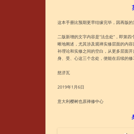
这本手册比预期更早结缘完毕，因再版的
二版新增的文字内容是“法念处”，即第
晰地阐述，尤其涉及观禅实修层面的内容
补理论和实修之间的空白，从更多层面开
身、受、心这三个念处，便能在后续的修
慈济瓦
2019年1月6日
意大利樱树也原禅修中心